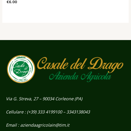
Valutato
€
6.00
5.00
su 5
Via G. Streva, 27 – 90034 Corleone (PA)
Cellulare : (+39) 333 4199100 – 3343138043
Email : aziendaagricolain@tim.it